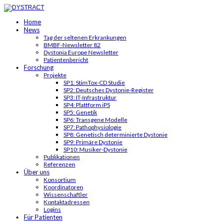
Home
News
Tag der seltenen Erkrankungen
BMBF-Newsletter 82
Dystonia Europe Newsletter
Patientenbericht
Forschung
Projekte
SP1: StimTox-CD Studie
SP2: Deutsches Dystonie-Register
SP3: IT-Infrastruktur
SP4: Plattform iPS
SP5: Genetik
SP6: Transgene Modelle
SP7: Pathophysiologie
SP8: Genetisch determinierte Dystonie
SP9: Primäre Dystonie
SP10: Musiker-Dystonie
Publikationen
Referenzen
Über uns
Konsortium
Koordinatoren
Wissenschaftler
Kontaktadressen
Logins
Für Patienten