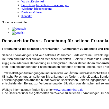
Was ist Dystonie?
Forschung für seltene Erkrankungen
Wie kann ich beitragen?
Dystract Videos
Kontakt
Sprache auswählen
Research for Rare - Forschung für seltene Erkran
Forschung für die seltenen Erkrankungen – Gemeinsam zu Diagnose und The
Seltene Erkrankungen sind kein seltenes Phänomen: Jede einzelne Erkrankung bet
Deutschland rund vier Millionen Menschen betroffen. Seit 2003 fördert das BMB
zügig eine adäquate Behandlung zu ermöglichen. Dabei stehen ihnen modernst
dem Problem der geringen Patientenzahlen entgegen getreten und neueste Erke
Trotz vielfältiger Anstrengungen und Initiativen von Ärzten und Wissenschaftler
klinische Forschung an seltenen Erkrankungen zu fördern, unterstützt das Bund
Forschungsgruppen arbeiten bundesweit an spezifischen Erkrankungsgruppen, um
entscheidenden Beitrag zur Verbesserung der Situation von Menschen mit selten
Weitere Informationen finden Sie unter
www.research4rare.de
.
Eine Übersicht über die geförderten Netzwerke zu seltenen Erkrankungen, zu de