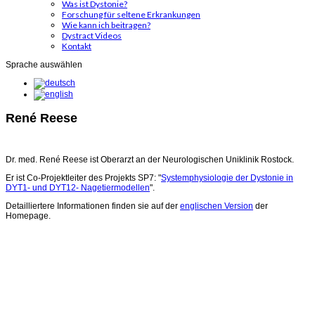
Was ist Dystonie?
Forschung für seltene Erkrankungen
Wie kann ich beitragen?
Dystract Videos
Kontakt
Sprache auswählen
René Reese
Dr. med. René Reese ist Oberarzt an der Neurologischen Uniklinik Rostock.
Er ist Co-Projektleiter des Projekts SP7: "
Systemphysiologie der Dystonie in
DYT1- und DYT12- Nagetiermodellen
".
Detailliertere Informationen finden sie auf der
englischen Version
der
Homepage.