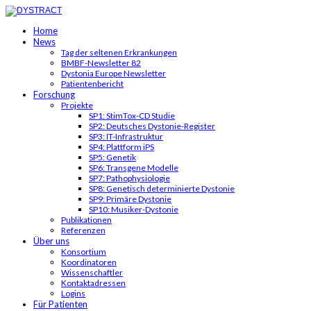
Home
News
Tag der seltenen Erkrankungen
BMBF-Newsletter 82
Dystonia Europe Newsletter
Patientenbericht
Forschung
Projekte
SP1: StimTox-CD Studie
SP2: Deutsches Dystonie-Register
SP3: IT-Infrastruktur
SP4: Plattform iPS
SP5: Genetik
SP6: Transgene Modelle
SP7: Pathophysiologie
SP8: Genetisch determinierte Dystonie
SP9: Primäre Dystonie
SP10: Musiker-Dystonie
Publikationen
Referenzen
Über uns
Konsortium
Koordinatoren
Wissenschaftler
Kontaktadressen
Logins
Für Patienten