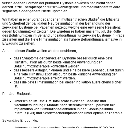
verschiedenen Formen der primären Dystonie erwiesen hat, bleibt daher
derzeit letzte Therapieoption für schwerwiegende und medikationsrefraktäre
segmentale oder generalisierte Dystonien.
1
Wir haben in einer vorangegangenen mutlizentrischen Studie
die Effizienz
und Sicherheit der pallidalen Neurostimulation in der Behandlung der
zervikalen Dystonie bei Patienten gezeigt, welche eine erwiesene Resistenz
gegen Botulinumtoxin zeigten. Die Ergebnisse haben uns ermutigt, die Rolle
des Botulinumtoxin im Behandlungsalgorithmus für zervikale Dystonie in Frage
zu stellen und die Tiefe Hirnstimulation als frühere Behandlungsalternative in
Erwägung zu ziehen.
Anhand dieser Studie wollen wir demonstrieren,
dass Symptome der zervikalen Dystonie besser durch eine tiefe
Hirnstimulation als durch beste klinische Anwendung der
Botulinumtoxintherapie kontrolliert werden.
dass bessere Alltagsfunktionen und eine bessere Lebensqualität durch
eine tiefe Hirnstimulation als durch beste klinische Anwendung der
Botulinumtoxintherapie erreicht werden.
dass die tiefe Hirnstimulation bei dieser Indikation ausreichend sicher
ist.
Primärer Endpunkt:
Unterschied im TWSTRS total score zwischen Baseline und
Nachuntersuchung 6 Monate nach stereotaktischer Operation mit
Implantation von Stimulationselektroden in den Globus pallidum
internus (GPi) und Schrittmacherimplantation unter optimaler Therapie
Sekundäre Endpunkte:
Unterschied im Craniocervical Dystonia Questionnaire (CDQ-24)