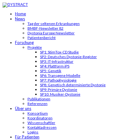
Home
News
Tag der seltenen Erkrankungen
BMBF-Newsletter 82
Dystonia Europe Newsletter
Patientenbericht
Forschung
Projekte
SP1: StimTox-CD Studie
SP2: Deutsches Dystonie-Register
SP3: IT-Infrastruktur
SP4: Plattform iPS
SP5: Genetik
SP6: Transgene Modelle
SP7: Pathophysiologie
SP8: Genetisch determinierte Dystonie
SP9: Primäre Dystonie
SP10: Musiker-Dystonie
Publikationen
Referenzen
Über uns
Konsortium
Koordinatoren
Wissenschaftler
Kontaktadressen
Logins
Für Patienten