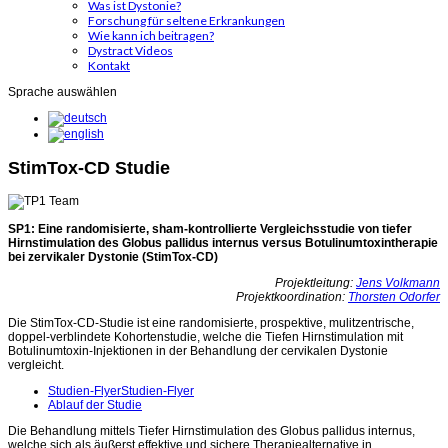
Was ist Dystonie?
Forschung für seltene Erkrankungen
Wie kann ich beitragen?
Dystract Videos
Kontakt
Sprache auswählen
StimTox-CD Studie
SP1: Eine randomisierte, sham-kontrollierte Vergleichsstudie von tiefer
Hirnstimulation des Globus pallidus internus versus Botulinumtoxintherapie
bei zervikaler Dystonie (StimTox-CD)
Projektleitung:
Jens Volkmann
Projektkoordination:
Thorsten Odorfer
Die StimTox-CD-Studie ist eine randomisierte, prospektive, mulitzentrische,
doppel-verblindete Kohortenstudie, welche die Tiefen Hirnstimulation mit
Botulinumtoxin-Injektionen in der Behandlung der cervikalen Dystonie
vergleicht.
Studien-FlyerStudien-Flyer
Ablauf der Studie
Die Behandlung mittels Tiefer Hirnstimulation des Globus pallidus internus,
welche sich als äußerst effektive und sichere Therapiealternative in