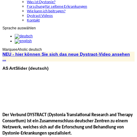
Was ist Dystonie?
Forschung für seltene Erkrankungen
Wie kann ich beitragen?
Dystract Videos
Kontakt
Sprache auswählen
MarqueeAholic
deutsch
NEU - hier können Sie sich das neue Dystract-Video ansehen
...
AS
ArtSlider
(deutsch)
Deutsches
Netzwerk
zur
translationalen
Erforschung
und
Behandlung
dystoner
Erkrankungen
Der Verbund DYSTRACT (Dystonia Translational Research and Therapy
Consortium) ist ein Zusammenschluss deutscher Zentren zu einem
Netzwerk, welches sich auf die Erforschung und Behandlung von
Dystonie-Erkrankungen spezialisiert.