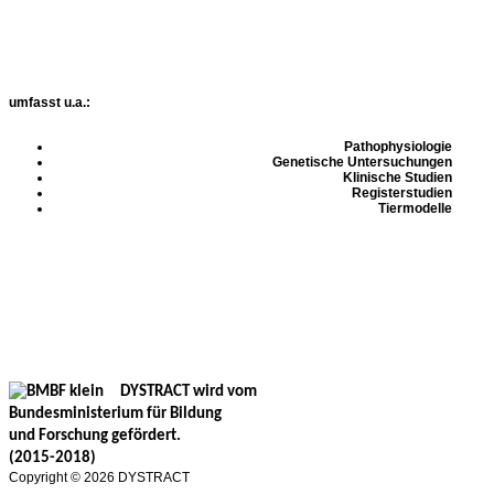
Die
Forschung
im
DYSTRACT-
Verbund
umfasst u.a.:
Pathophysiologie
Genetische Untersuchungen
Klinische Studien
Registerstudien
Tiermodelle
Deutsches
Netzwerk
zur
translationalen
Erforschung
und
Behandlung
dystoner
Erkrankungen
DYSTRACT wird vom
Bundesministerium für Bildung
und Forschung gefördert.
(2015-2018)
Copyright © 2026 DYSTRACT