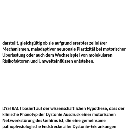
Deutsches
Netzwerk
zur
translationalen
Erforschung
und
Behandlung
dystoner
Erkrankungen
darstellt, gleichgültig ob sie aufgrund ererbter zellulärer
Mechanismen, maladaptiver neuronale Plastizität bei motorischer
Überlastung oder auch dem Wechselspiel von molekularen
Risikofaktoren und Umwelteinflüssen entstehen.
Deutsches
Netzwerk
zur
translationalen
Erforschung
und
Behandlung
dystoner
Erkrankungen
DYSTRACT basiert auf der wissenschaftlichen Hypothese, dass der
klinische Phänotyp der Dystonie Ausdruck einer motorischen
Netzwerkstörung des Gehirns ist, die eine gemeinsame
pathophysiologische Endstrecke aller Dystonie-Erkrankungen