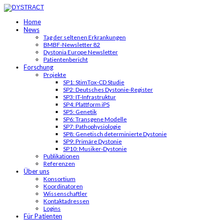
Home
News
Tag der seltenen Erkrankungen
BMBF-Newsletter 82
Dystonia Europe Newsletter
Patientenbericht
Forschung
Projekte
SP1: StimTox-CD Studie
SP2: Deutsches Dystonie-Register
SP3: IT-Infrastruktur
SP4: Plattform iPS
SP5: Genetik
SP6: Transgene Modelle
SP7: Pathophysiologie
SP8: Genetisch determinierte Dystonie
SP9: Primäre Dystonie
SP10: Musiker-Dystonie
Publikationen
Referenzen
Über uns
Konsortium
Koordinatoren
Wissenschaftler
Kontaktadressen
Logins
Für Patienten