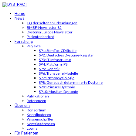
Home
News
Tag der seltenen Erkrankungen
BMBF-Newsletter 82
Dystonia Europe Newsletter
Patientenbericht
Forschung
Projekte
SP1: StimTox-CD Studie
SP2: Deutsches Dystonie-Register
SP3: IT-Infrastruktur
SP4: Plattform iPS
SP5: Genetik
SP6: Transgene Modelle
SP7: Pathophysiologie
SP8: Genetisch determinierte Dystonie
SP9: Primäre Dystonie
SP10: Musiker-Dystonie
Publikationen
Referenzen
Über uns
Konsortium
Koordinatoren
Wissenschaftler
Kontaktadressen
Logins
Für Patienten