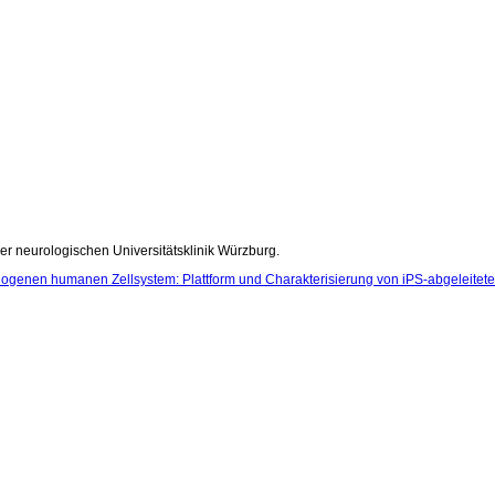
 der neurologischen Universitätsklinik Würzburg.
ogenen humanen Zellsystem: Plattform und Charakterisierung von iPS-abgeleitete