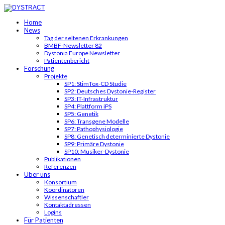
Home
News
Tag der seltenen Erkrankungen
BMBF-Newsletter 82
Dystonia Europe Newsletter
Patientenbericht
Forschung
Projekte
SP1: StimTox-CD Studie
SP2: Deutsches Dystonie-Register
SP3: IT-Infrastruktur
SP4: Plattform iPS
SP5: Genetik
SP6: Transgene Modelle
SP7: Pathophysiologie
SP8: Genetisch determinierte Dystonie
SP9: Primäre Dystonie
SP10: Musiker-Dystonie
Publikationen
Referenzen
Über uns
Konsortium
Koordinatoren
Wissenschaftler
Kontaktadressen
Logins
Für Patienten