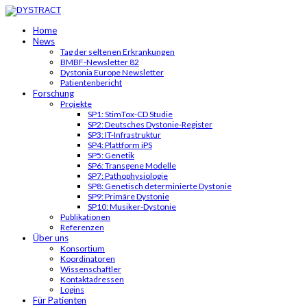
Home
News
Tag der seltenen Erkrankungen
BMBF-Newsletter 82
Dystonia Europe Newsletter
Patientenbericht
Forschung
Projekte
SP1: StimTox-CD Studie
SP2: Deutsches Dystonie-Register
SP3: IT-Infrastruktur
SP4: Plattform iPS
SP5: Genetik
SP6: Transgene Modelle
SP7: Pathophysiologie
SP8: Genetisch determinierte Dystonie
SP9: Primäre Dystonie
SP10: Musiker-Dystonie
Publikationen
Referenzen
Über uns
Konsortium
Koordinatoren
Wissenschaftler
Kontaktadressen
Logins
Für Patienten